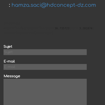
:
hamza.saci@hdconcept-dz.com
{mosmap
width='100%'|height='300'|lat='
'|lon='
'|
36.735723
3.281874
zoom='14'|text='HDconcept'}
Sujet
E-mail
Message