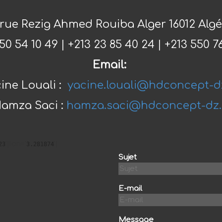
 rue Rezig Ahmed Rouiba Alger 16012 Algé
50 54 10 49 | +213 23 85 40 24 | +213 550 7
Email:
ine Louali :
yacine.louali@hdconcept-d
amza Saci :
hamza.saci@hdconcept-dz
'|lon='
'|
23
3.281874
Sujet
E-mail
Message