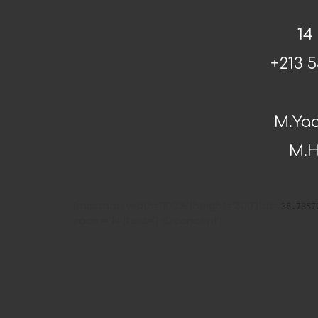
14
+213 5
M.Yac
M.H
{mosmap width='100%'|height='300'|lat='
36.7357
zoom='14'|text='HDconcept'}